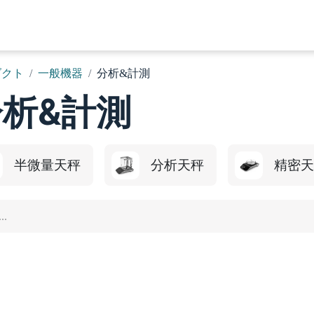
ホーム
概要
製品
ソリューション
ニュースとイベン
ダクト
一般機器
分析&計測
分析&計測
半微量天秤
分析天秤
精密天