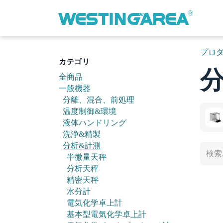
コンテンツへスキップ
プロ
カテゴリ
全商品
一般機器
分離、混合、前処理
温度制御&環境
液体ハンドリング
洗浄&精製
分析&計測
半微量天秤
分析天秤
精密天秤
水分計
電気化学卓上計
基本型電気化学卓上計