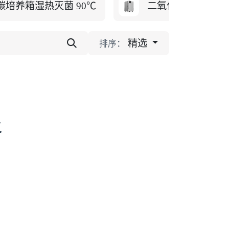
碳培养箱湿热灭菌 90℃
二氧化碳培养箱紫
精选
排序：
义