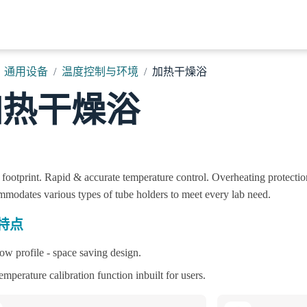
首页
关于我们
产品
解决方案
新闻与活动
通用设备
温度控制与环境
加热干燥浴
加热干燥浴
 footprint. Rapid & accurate temperature control. Overheating protectio
modates various types of tube holders to meet every lab need.
特点
ow profile - space saving design.
emperature calibration function inbuilt for users.