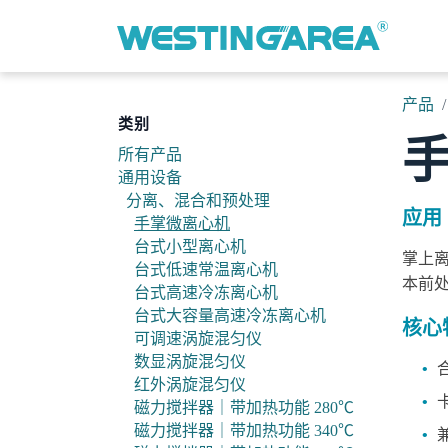
跳至内容
产品
类别
所有产品
通用设备
分离、混合和预处理
应用
手掌微离心机
台式小型离心机
掌上离
台式低速常温离心机
本前
台式高速冷冻离心机
台式大容量高速冷冻离心机
核心
可调速涡旋混匀仪
数显涡旋混匀仪
•
红外涡旋混匀仪
•
磁力搅拌器｜带加热功能 280℃
磁力搅拌器｜带加热功能 340℃
•
兼