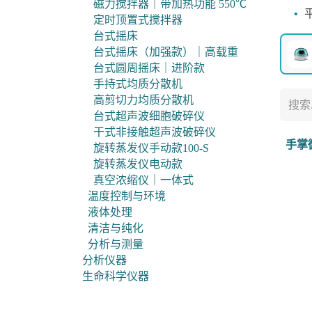
磁力搅拌器｜带加热功能 550℃
•
定时顶置式搅拌器
台式摇床
台式摇床（加强款）｜高载重
台式圆周摇床｜进阶款
手持式均质分散机
高剪切力均质分散机
台式超声波细胞破碎仪
干式非接触超声波破碎仪
手掌
旋转蒸发仪手动款100-S
旋转蒸发仪电动款
真空浓缩仪｜一体式
温度控制与环境
液体处理
清洁与纯化
分析与测量
分析仪器
生命科学仪器